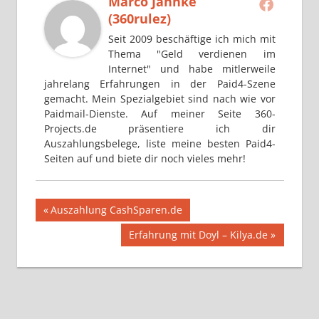
Marco Jahnke
(360rulez)
Seit 2009 beschäftige ich mich mit
Thema "Geld verdienen im
Internet" und habe mitlerweile
jahrelang Erfahrungen in der Paid4-Szene
gemacht. Mein Spezialgebiet sind nach wie vor
Paidmail-Dienste. Auf meiner Seite 360-
Projects.de präsentiere ich dir
Auszahlungsbelege, liste meine besten Paid4-
Seiten auf und biete dir noch vieles mehr!
Beitragsnavigation
Vorheriger
Auszahlung CashSparen.de
Beitrag:
Nächster
Erfahrung mit Doyl – Kilya.de
Beitrag: