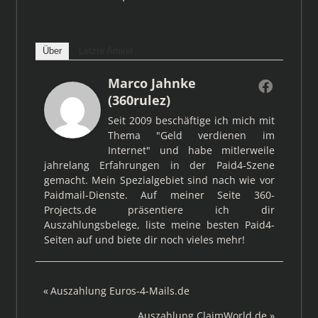
Über
Letzte Artikel
Marco Jahnke
(360rulez)
Seit 2009 beschäftige ich mich mit
Thema "Geld verdienen im
Internet" und habe mitlerweile
jahrelang Erfahrungen in der Paid4-Szene
gemacht. Mein Spezialgebiet sind nach wie vor
Paidmail-Dienste. Auf meiner Seite 360-
Projects.de präsentiere ich dir
Auszahlungsbelege, liste meine besten Paid4-
Seiten auf und biete dir noch vieles mehr!
Beitragsnavigation
Vorheriger
Auszahlung Euros-4-Mails.de
Beitrag:
Nächster
Auszahlung ClaimWorld.de