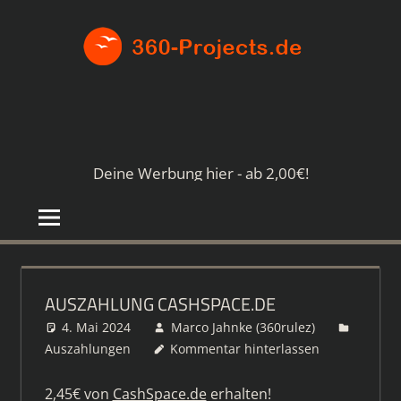
Zum
360-
Inhalt
springen
PROJE
Die
besten
Paid4-
Seiten
Deine Werbung hier - ab 2,00€!
im
Netz
AUSZAHLUNG CASHSPACE.DE
4. Mai 2024
Marco Jahnke (360rulez)
Auszahlungen
Kommentar hinterlassen
2,45€ von
CashSpace.de
erhalten!