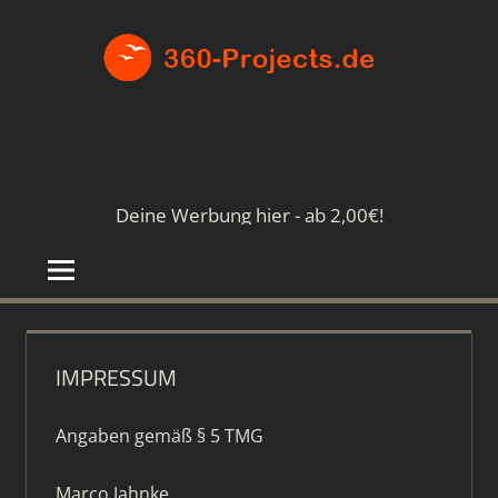
Zum
360-
Inhalt
springen
PROJE
Die
besten
Paid4-
Seiten
Deine Werbung hier - ab 2,00€!
im
Netz
IMPRESSUM
Angaben gemäß § 5 TMG
Marco Jahnke