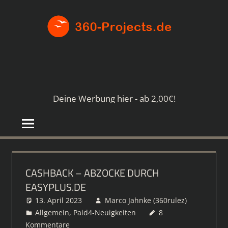
Zum
360-
Inhalt
springen
PROJE
Die
besten
Paid4-
Seiten
Deine Werbung hier - ab 2,00€!
im
Netz
CASHBACK – ABZOCKE DURCH
EASYPLUS.DE
13. April 2023
Marco Jahnke (360rulez)
Allgemein
,
Paid4-Neuigkeiten
8
Kommentare