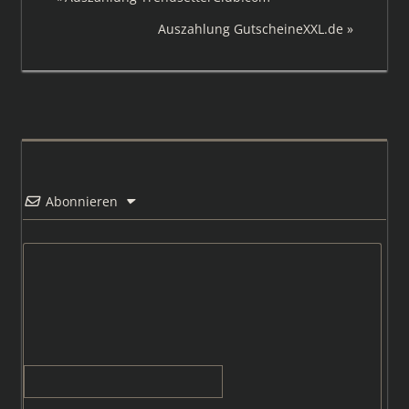
Beitrag:
Nächster
Auszahlung GutscheineXXL.de
Beitrag:
Abonnieren