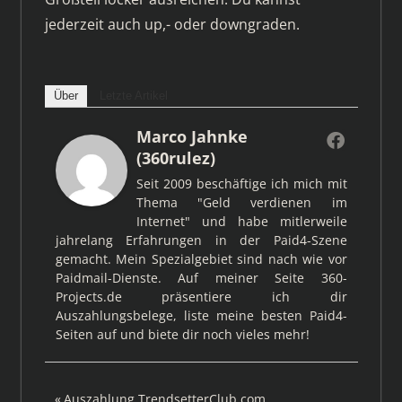
jederzeit auch up,- oder downgraden.
Über
Letzte Artikel
Marco Jahnke
(360rulez)
Seit 2009 beschäftige ich mich mit
Thema "Geld verdienen im
Internet" und habe mitlerweile
jahrelang Erfahrungen in der Paid4-Szene
gemacht. Mein Spezialgebiet sind nach wie vor
Paidmail-Dienste. Auf meiner Seite 360-
Projects.de präsentiere ich dir
Auszahlungsbelege, liste meine besten Paid4-
Seiten auf und biete dir noch vieles mehr!
Beitragsnavigation
Vorheriger
Auszahlung TrendsetterClub.com