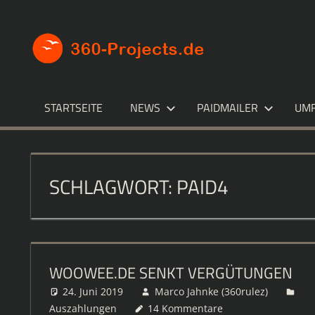
Zum
Inhalt
360-
Die
springen
besten
PROJECT
Paid4-
Seiten
im
STARTSEITE
NEWS
PAIDMAILER
UM
Netz
SCHLAGWORT:
PAID4
WOOWEE.DE SENKT VERGÜTUNGEN
24. Juni 2019
Marco Jahnke (360rulez)
Auszahlungen
14 Kommentare