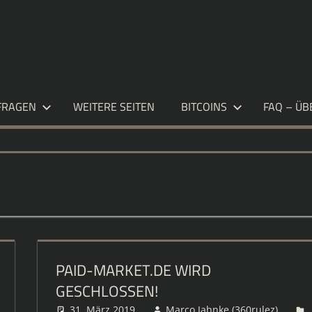
S.DE
FRAGEN
WEITERE SEITEN
BITCOINS
FAQ – ÜB
PAID-MARKET.DE WIRD
GESCHLOSSEN!
31. März 2019
Marco Jahnke (360rulez)