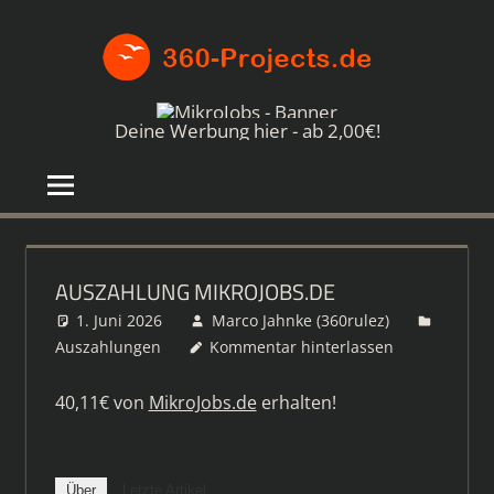
Zum
360-
Inhalt
springen
PROJE
Die
besten
Deine Werbung hier - ab 2,00€!
Paid4-
Seiten
im
Netz
AUSZAHLUNG MIKROJOBS.DE
1. Juni 2026
Marco Jahnke (360rulez)
Auszahlungen
Kommentar hinterlassen
40,11€ von
MikroJobs.de
erhalten!
Über
Letzte Artikel