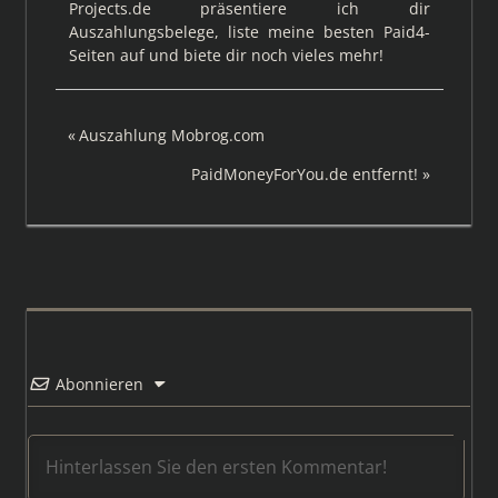
Projects.de präsentiere ich dir
Auszahlungsbelege, liste meine besten Paid4-
Seiten auf und biete dir noch vieles mehr!
Beitragsnavigation
Vorheriger
Auszahlung Mobrog.com
Beitrag:
Nächster
PaidMoneyForYou.de entfernt!
Beitrag:
Abonnieren