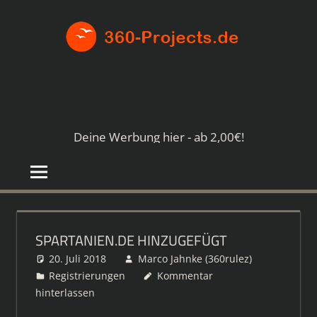
Zum
360-
Inhalt
springen
PROJE
Die
besten
Paid4-
Seiten
Deine Werbung hier - ab 2,00€!
im
Netz
SPARTANIEN.DE HINZUGEFÜGT
20. Juli 2018
Marco Jahnke (360rulez)
Registrierungen
Kommentar
hinterlassen