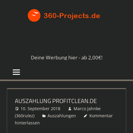
Zum
360-
Inhalt
springen
PROJE
Die
besten
Paid4-
Seiten
Deine Werbung hier - ab 2,00€!
im
Netz
AUSZAHLUNG PROFITCLEAN.DE
10. September 2018
Marco Jahnke
(360rulez)
Auszahlungen
Kommentar
hinterlassen