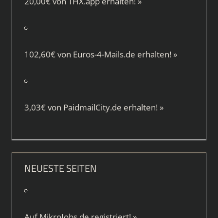
20,00€ von
THX.app
erhalten!
»
102,60€ von
Euros-4-Mails.de
erhalten!
»
3,03€ von
PaidmailCity.de
erhalten!
»
NEUESTE SEITEN
Auf
MikroJobs.de
registriert!
»