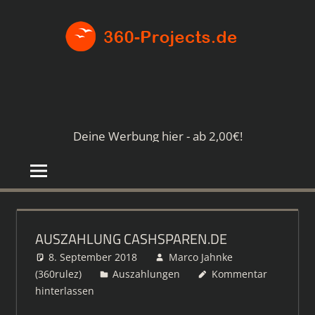
Zum
360-
Inhalt
springen
PROJE
Die
besten
Paid4-
Seiten
Deine Werbung hier - ab 2,00€!
im
Netz
AUSZAHLUNG CASHSPAREN.DE
8. September 2018
Marco Jahnke
(360rulez)
Auszahlungen
Kommentar
hinterlassen