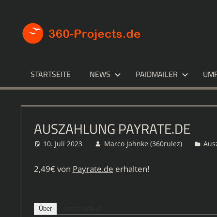
Zum
Inhalt
360-
Die
springen
besten
PROJECT
Paid4-
Seiten
im
STARTSEITE
NEWS
PAIDMAILER
UM
Netz
AUSZAHLUNG PAYRATE.DE
10. Juli 2023
Marco Jahnke (360rulez)
Aus
2,49€ von
Payrate.de
erhalten!
Über
Letzte Artikel