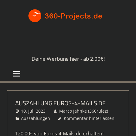
Zum
360-
Inhalt
springen
PROJE
Die
besten
Paid4-
Seiten
Deine Werbung hier - ab 2,00€!
im
Netz
AUSZAHLUNG EUROS-4-MAILS.DE
10. Juli 2023
Marco Jahnke (360rulez)
Auszahlungen
Kommentar hinterlassen
120,00€ von
Euros-4-Mails.de
erhalten!