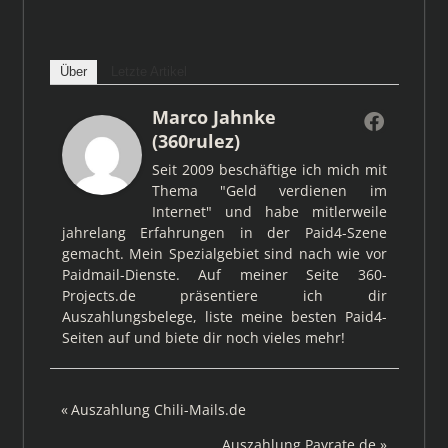
Über
Letzte Artikel
Marco Jahnke
(360rulez)
Seit 2009 beschäftige ich mich mit
Thema "Geld verdienen im
Internet" und habe mitlerweile
jahrelang Erfahrungen in der Paid4-Szene
gemacht. Mein Spezialgebiet sind nach wie vor
Paidmail-Dienste. Auf meiner Seite 360-
Projects.de präsentiere ich dir
Auszahlungsbelege, liste meine besten Paid4-
Seiten auf und biete dir noch vieles mehr!
Beitragsnavigation
Vorheriger
Auszahlung Chili-Mails.de
Beitrag:
Nächster
Auszahlung Payrate.de