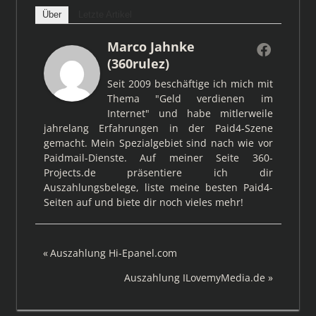
Über
Letzte Artikel
Marco Jahnke
(360rulez)
Seit 2009 beschäftige ich mich mit
Thema "Geld verdienen im
Internet" und habe mitlerweile
jahrelang Erfahrungen in der Paid4-Szene
gemacht. Mein Spezialgebiet sind nach wie vor
Paidmail-Dienste. Auf meiner Seite 360-
Projects.de präsentiere ich dir
Auszahlungsbelege, liste meine besten Paid4-
Seiten auf und biete dir noch vieles mehr!
Beitragsnavigation
Vorheriger
Auszahlung Hi-Epanel.com
Beitrag:
Nächster
Auszahlung ILovemyMedia.de
Beitrag: