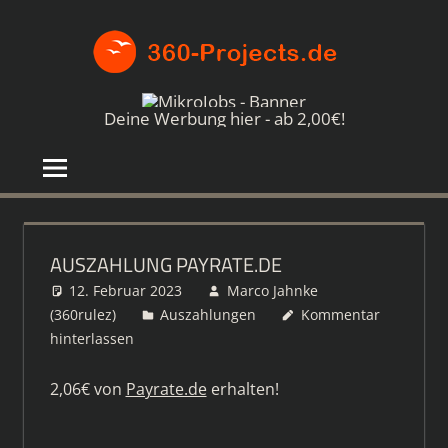
Zum
360-
Inhalt
springen
PROJE
Die
besten
Deine Werbung hier - ab 2,00€!
Paid4-
Seiten
im
Netz
AUSZAHLUNG PAYRATE.DE
12. Februar 2023
Marco Jahnke
(360rulez)
Auszahlungen
Kommentar
hinterlassen
2,06€ von
Payrate.de
erhalten!