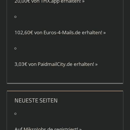
20,00€ von
THX.app
erhalten!
»
102,60€ von
Euros-4-Mails.de
erhalten!
»
3,03€ von
PaidmailCity.de
erhalten!
»
NEUESTE SEITEN
Auf
MikroJobs.de
registriert!
»