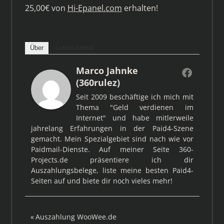
25,00€ von
Hi-Epanel.com
erhalten!
Über
Letzte Artikel
Marco Jahnke
(360rulez)
Seit 2009 beschäftige ich mich mit
Thema "Geld verdienen im
Internet" und habe mitlerweile
jahrelang Erfahrungen in der Paid4-Szene
gemacht. Mein Spezialgebiet sind nach wie vor
Paidmail-Dienste. Auf meiner Seite 360-
Projects.de präsentiere ich dir
Auszahlungsbelege, liste meine besten Paid4-
Seiten auf und biete dir noch vieles mehr!
Beitragsnavigation
Vorheriger
Auszahlung WooWee.de