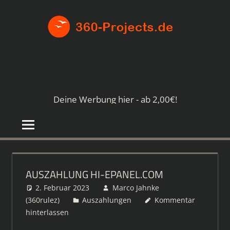
Zum
360-
Inhalt
springen
PROJE
Die
besten
Paid4-
Seiten
Deine Werbung hier - ab 2,00€!
im
Netz
AUSZAHLUNG HI-EPANEL.COM
2. Februar 2023
Marco Jahnke
(360rulez)
Auszahlungen
Kommentar
hinterlassen