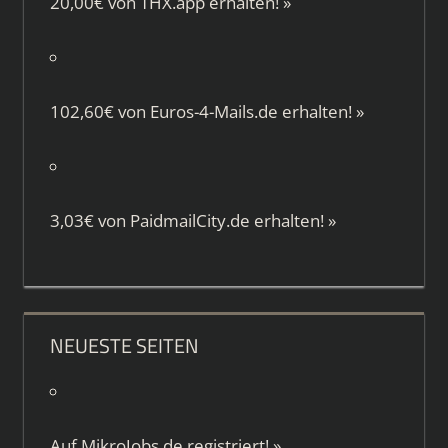
20,00€ von
THX.app
erhalten!
»
102,60€ von
Euros-4-Mails.de
erhalten!
»
3,03€ von
PaidmailCity.de
erhalten!
»
NEUESTE SEITEN
Auf
MikroJobs.de
registriert!
»