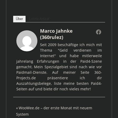
Über
Letzte Artikel
Marco Jahnke
(360rulez)
Seit 2009 beschäftige ich mich mit
Thema "Geld verdienen im
Internet" und habe mitlerweile
jahrelang Erfahrungen in der Paid4-Szene
gemacht. Mein Spezialgebiet sind nach wie vor
Paidmail-Dienste. Auf meiner Seite 360-
Projects.de präsentiere ich dir
Auszahlungsbelege, liste meine besten Paid4-
Seiten auf und biete dir noch vieles mehr!
Beitragsnavigation
Vorheriger
WooWee.de – der erste Monat mit neuem
Beitrag:
System