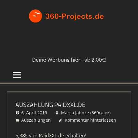
Zum
360-
Inhalt
springen
PROJE
Die
besten
Paid4-
Seiten
Deine Werbung hier - ab 2,00€!
im
Netz
AUSZAHLUNG PAIDXXL.DE
6. April 2019
Marco Jahnke (360rulez)
Auszahlungen
Kommentar hinterlassen
5,38€ von
PaidXXL.de
erhalten!