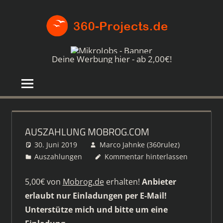
Zum
360-
Inhalt
springen
PROJE
Die
besten
Deine Werbung hier - ab 2,00€!
Paid4-
Seiten
im
Netz
AUSZAHLUNG MOBROG.COM
30. Juni 2019
Marco Jahnke (360rulez)
Auszahlungen
Kommentar hinterlassen
5,00€ von
Mobrog.de
erhalten!
Anbieter
erlaubt nur Einladungen per E-Mail!
Unterstütze mich und bitte um eine