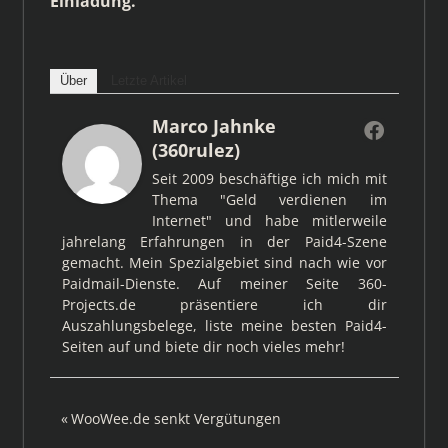
Einladung.
Über
Letzte Artikel
Marco Jahnke
(360rulez)
Seit 2009 beschäftige ich mich mit
Thema "Geld verdienen im
Internet" und habe mitlerweile
jahrelang Erfahrungen in der Paid4-Szene
gemacht. Mein Spezialgebiet sind nach wie vor
Paidmail-Dienste. Auf meiner Seite 360-
Projects.de präsentiere ich dir
Auszahlungsbelege, liste meine besten Paid4-
Seiten auf und biete dir noch vieles mehr!
Beitragsnavigation
Vorheriger
WooWee.de senkt Vergütungen
Beitrag: