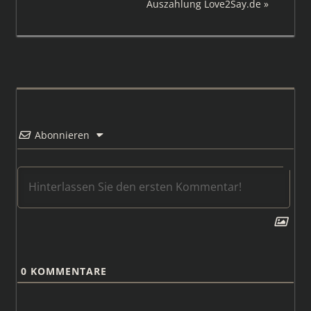
Nächster
Auszahlung Love2Say.de
Beitrag:
Abonnieren
0
KOMMENTARE