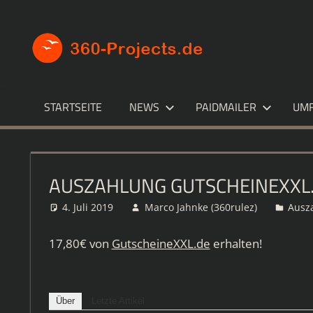
Zum
Inhalt
360-
Die
springen
besten
PROJECT
Paid4-
Seiten
im
STARTSEITE
NEWS
PAIDMAILER
UM
Netz
AUSZAHLUNG GUTSCHEINEXXL
4. Juli 2019
Marco Jahnke (360rulez)
Ausz
17,80€ von
GutscheineXXL.de
erhalten!
Über
Letzte Artikel