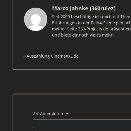
Marco Jahnke (360rulez)
Seit 2009 beschäftige ich mich mit The
Erfahrungen in der Paid4-Szene gemacht
meiner Seite 360-Projects.de präsentier
und biete dir noch vieles mehr!
Beitragsnavigation
Vorheriger
Auszahlung CinemaXXL.de
Beitrag:
Abonnieren