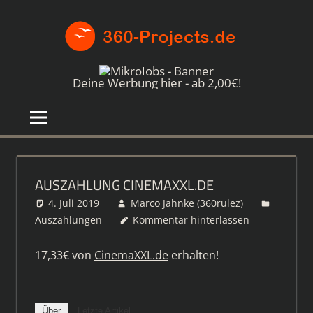
Zum
360-
Inhalt
springen
PROJE
Die
besten
Deine Werbung hier - ab 2,00€!
Paid4-
Seiten
im
Netz
AUSZAHLUNG CINEMAXXL.DE
4. Juli 2019
Marco Jahnke (360rulez)
Auszahlungen
Kommentar hinterlassen
17,33€ von
CinemaXXL.de
erhalten!
Über
Letzte Artikel