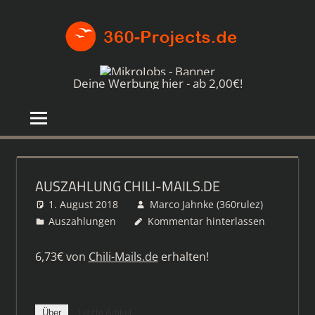
Zum
360-
Inhalt
springen
PROJE
Die
besten
Deine Werbung hier - ab 2,00€!
Paid4-
Seiten
im
Netz
AUSZAHLUNG CHILI-MAILS.DE
1. August 2018
Marco Jahnke (360rulez)
Auszahlungen
Kommentar hinterlassen
6,73€ von
Chili-Mails.de
erhalten!
Über
Letzte Artikel