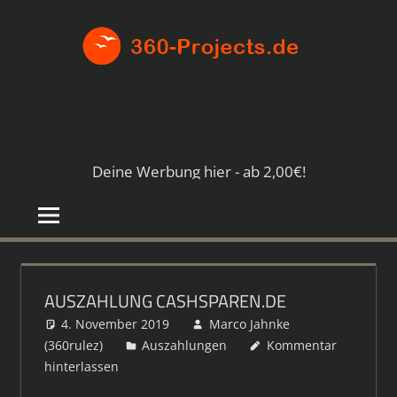
Zum
360-
Inhalt
springen
PROJE
Die
besten
Paid4-
Seiten
Deine Werbung hier - ab 2,00€!
im
Netz
AUSZAHLUNG CASHSPAREN.DE
4. November 2019
Marco Jahnke
(360rulez)
Auszahlungen
Kommentar
hinterlassen