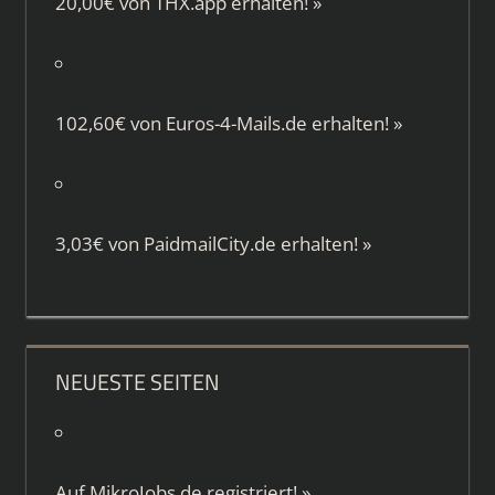
20,00€ von
THX.app
erhalten!
»
102,60€ von
Euros-4-Mails.de
erhalten!
»
3,03€ von
PaidmailCity.de
erhalten!
»
NEUESTE SEITEN
Auf
MikroJobs.de
registriert!
»