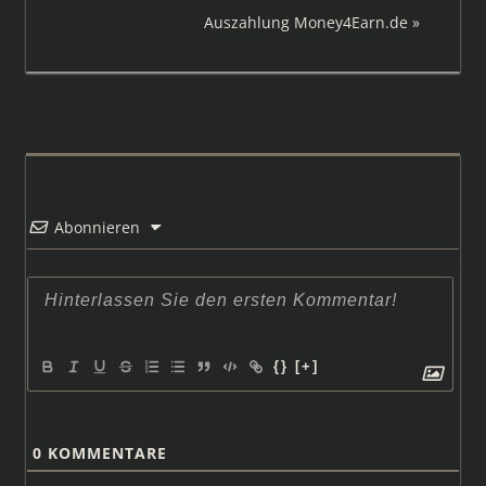
Beitrag:
Nächster
Auszahlung Money4Earn.de
Beitrag:
Abonnieren
{}
[+]
0
KOMMENTARE