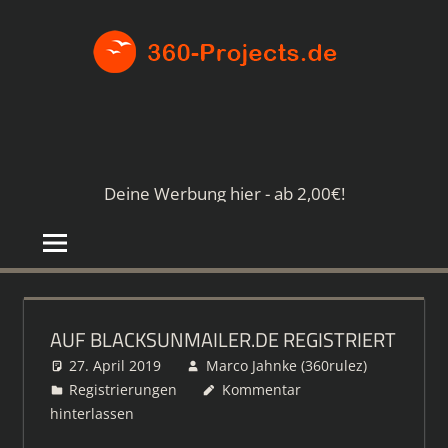
Zum
360-
Inhalt
springen
PROJE
Die
besten
Paid4-
Seiten
Deine Werbung hier - ab 2,00€!
im
Netz
AUF BLACKSUNMAILER.DE REGISTRIERT
27. April 2019
Marco Jahnke (360rulez)
Registrierungen
Kommentar
hinterlassen