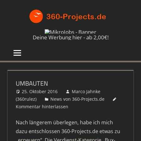
Zum
360-
Inhalt
springen
PROJE
Die
besten
Deine Werbung hier - ab 2,00€!
Paid4-
Seiten
im
Netz
UMBAUTEN
25. Oktober 2016
Marco Jahnke
(360rulez)
News von 360-Projects.de
Kommentar hinterlassen
Nach längerem überlegen, habe ich mich
dazu entschlossen 360-Projects.de etwas zu
„erneuern“. Die Verdienst-Kategorie „Bux-