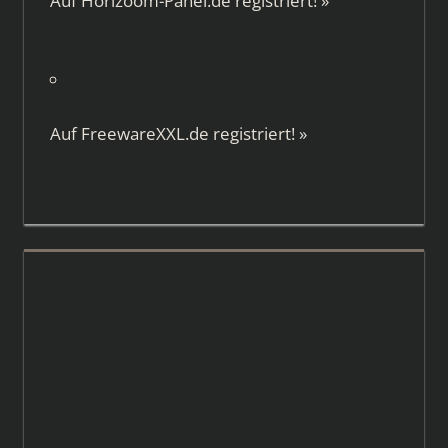
Auf
Horizoom-Panel.de
registriert!
»
Auf
FreewareXXL.de
registriert!
»