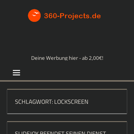
Zum
360-
Inhalt
springen
PROJE
Die
besten
Paid4-
Seiten
Deine Werbung hier - ab 2,00€!
im
Netz
SCHLAGWORT:
LOCKSCREEN
SLIDEJOY BEENDET SEINEN DIENST