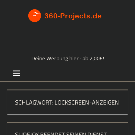
Zum
360-
Inhalt
springen
PROJE
Die
besten
Paid4-
Seiten
Deine Werbung hier - ab 2,00€!
im
Netz
SCHLAGWORT:
LOCKSCREEN-ANZEIGEN
SLIDEJOY BEENDET SEINEN DIENST