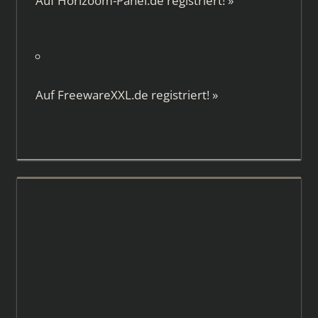
Auf
Horizoom-Panel.de
registriert!
»
Auf
FreewareXXL.de
registriert!
»