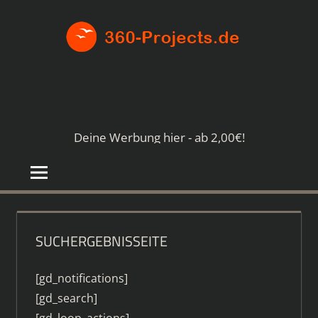
Zum
360-
Inhalt
springen
PROJE
Die
besten
Paid4-
Seiten
Deine Werbung hier - ab 2,00€!
im
Netz
SUCHERGEBNISSEITE
[gd_notifications]
[gd_search]
[gd_loop_actions]