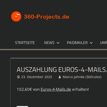
Zum
Inhalt
360-
Die
springen
besten
PROJECT
Paid4-
Seiten
im
STARTSEITE
NEWS
PAIDMAILER
UM
Netz
AUSZAHLUNG EUROS-4-MAILS
23. Dezember 2025
Marco Jahnke (360rulez)
102,60€ von
Euros-4-Mails.de
erhalten!