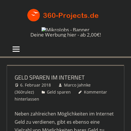
Zum
360-
Inhalt
springen
PROJE
Die
besten
Deine Werbung hier - ab 2,00€!
Paid4-
Seiten
im
Netz
GELD SPAREN IM INTERNET
6. Februar 2018
Marco Jahnke
(360rulez)
Geld sparen
Kommentar
hinterlassen
Neben zahlreichen Möglichkeiten im Internet
Geld zu verdienen, gibt es ebenso eine
Vielzahl von Möglichkeiten bares Geld zu