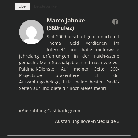
Über
Letzte Artikel
Marco Jahnke
(360rulez)
Seit 2009 beschäftige ich mich mit
Thema "Geld verdienen im
Internet" und habe mitlerweile
jahrelang Erfahrungen in der Paid4-Szene
gemacht. Mein Spezialgebiet sind nach wie vor
Paidmail-Dienste. Auf meiner Seite 360-
Projects.de präsentiere ich dir
Auszahlungsbelege, liste meine besten Paid4-
Seiten auf und biete dir noch vieles mehr!
Beitragsnavigation
Vorheriger
Auszahlung Cashback.green
Beitrag:
Nächster
Auszahlung IloveMyMedia.de
Beitrag: