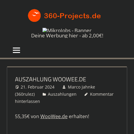
Zum
360-
Inhalt
springen
PROJE
Die
besten
Deine Werbung hier - ab 2,00€!
Paid4-
Seiten
im
Netz
AUSZAHLUNG WOOWEE.DE
21. Februar 2024
Marco Jahnke
(360rulez)
Auszahlungen
Kommentar
hinterlassen
55,35€ von
WooWee.de
erhalten!