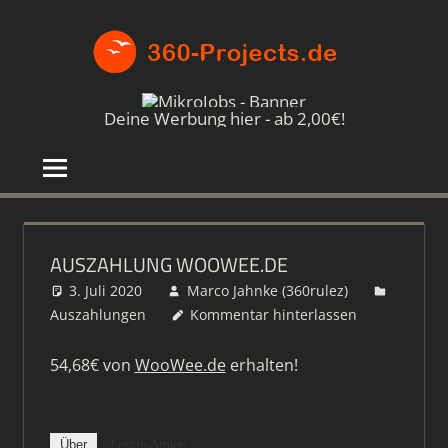
Zum
360-
Inhalt
springen
PROJE
Die
besten
Deine Werbung hier - ab 2,00€!
Paid4-
Seiten
im
Netz
AUSZAHLUNG WOOWEE.DE
3. Juli 2020
Marco Jahnke (360rulez)
Auszahlungen
Kommentar hinterlassen
54,68€ von
WooWee.de
erhalten!
Über
Letzte Artikel