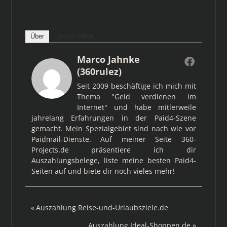
Über
Letzte Artikel
Marco Jahnke
(360rulez)
Seit 2009 beschäftige ich mich mit
Thema "Geld verdienen im
Internet" und habe mitlerweile
jahrelang Erfahrungen in der Paid4-Szene
gemacht. Mein Spezialgebiet sind nach wie vor
Paidmail-Dienste. Auf meiner Seite 360-
Projects.de präsentiere ich dir
Auszahlungsbelege, liste meine besten Paid4-
Seiten auf und biete dir noch vieles mehr!
Beitragsnavigation
Vorheriger
Auszahlung Reise-und-Urlaubsziele.de
Beitrag:
Nächster
Auszahlung Ideal-Shoppen.de