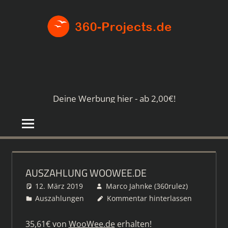
Zum
360-
Inhalt
springen
PROJE
Die
besten
Paid4-
Seiten
Deine Werbung hier - ab 2,00€!
im
Netz
AUSZAHLUNG WOOWEE.DE
12. März 2019
Marco Jahnke (360rulez)
Auszahlungen
Kommentar hinterlassen
35,61€ von
WooWee.de
erhalten!