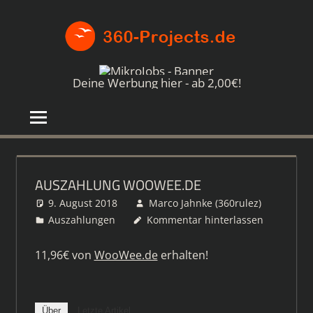
Zum
360-
Inhalt
springen
PROJE
Die
besten
Deine Werbung hier - ab 2,00€!
Paid4-
Seiten
im
Netz
AUSZAHLUNG WOOWEE.DE
9. August 2018
Marco Jahnke (360rulez)
Auszahlungen
Kommentar hinterlassen
11,96€ von
WooWee.de
erhalten!
Über
Letzte Artikel