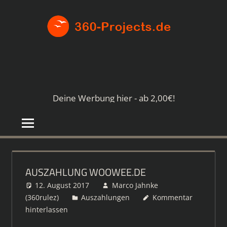
Zum
360-
Inhalt
springen
PROJE
Die
besten
Paid4-
Seiten
Deine Werbung hier - ab 2,00€!
im
Netz
AUSZAHLUNG WOOWEE.DE
12. August 2017
Marco Jahnke
(360rulez)
Auszahlungen
Kommentar
hinterlassen