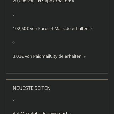
20,00€ von
THX.app
erhalten!
»
102,60€ von
Euros-4-Mails.de
erhalten!
»
3,03€ von
PaidmailCity.de
erhalten!
»
NEUESTE SEITEN
Auf
MikroJobs.de
registriert!
»