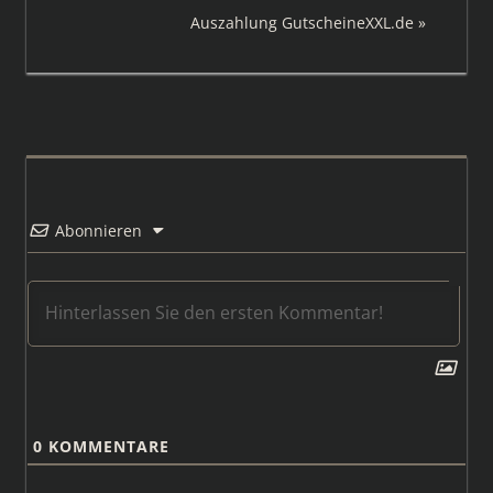
Beitrag:
Nächster
Auszahlung GutscheineXXL.de
Beitrag:
Abonnieren
0
KOMMENTARE