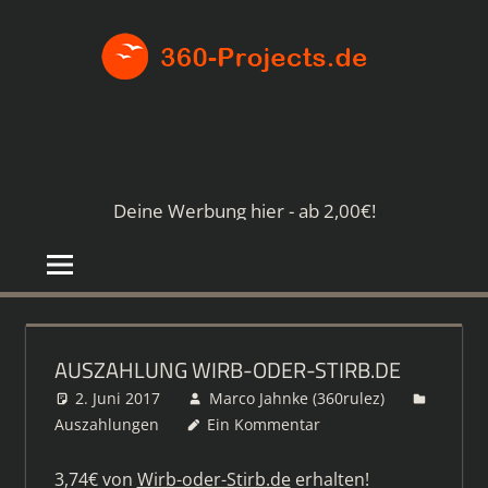
Zum
360-
Inhalt
springen
PROJE
Die
besten
Paid4-
Seiten
Deine Werbung hier - ab 2,00€!
im
Netz
AUSZAHLUNG WIRB-ODER-STIRB.DE
2. Juni 2017
Marco Jahnke (360rulez)
Auszahlungen
Ein Kommentar
3,74€ von
Wirb-oder-Stirb.de
erhalten!