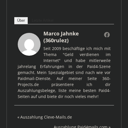
Über
Letzte Artikel
Marco Jahnke
(360rulez)
Seit 2009 beschäftige ich mich mit
Thema "Geld verdienen im
Internet" und habe mitlerweile
jahrelang Erfahrungen in der Paid4-Szene
gemacht. Mein Spezialgebiet sind nach wie vor
Paidmail-Dienste. Auf meiner Seite 360-
Projects.de präsentiere ich dir
Auszahlungsbelege, liste meine besten Paid4-
Seiten auf und biete dir noch vieles mehr!
Beitragsnavigation
Vorheriger
Auszahlung Cleve-Mails.de
Beitrag:
Nächster
Auszahlung Paid4mails.com