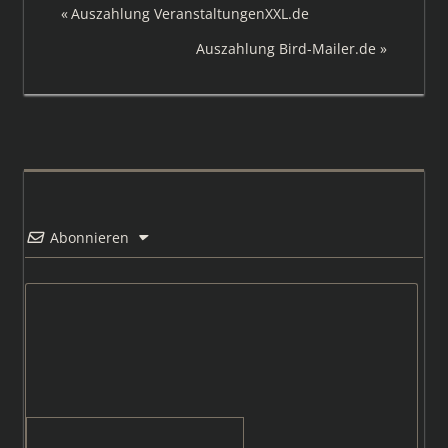
Beitragsnavigation
Vorheriger
Auszahlung VeranstaltungenXXL.de
Beitrag:
Nächster
Auszahlung Bird-Mailer.de
Beitrag:
Abonnieren