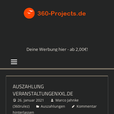
Zum
360-
Inhalt
springen
PROJE
Die
besten
Paid4-
Seiten
Deine Werbung hier - ab 2,00€!
im
Netz
AUSZAHLUNG
VERANSTALTUNGENXXL.DE
26. Januar 2021
Marco Jahnke
(360rulez)
Auszahlungen
Kommentar
hinterlassen