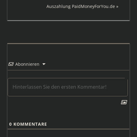
Beitrag:
Nächster
Auszahlung PaidMoneyForYou.de
Beitrag:
Abonnieren
0
KOMMENTARE