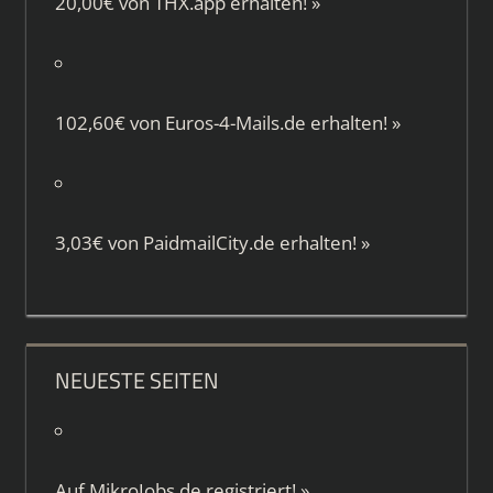
20,00€ von
THX.app
erhalten!
»
102,60€ von
Euros-4-Mails.de
erhalten!
»
3,03€ von
PaidmailCity.de
erhalten!
»
NEUESTE SEITEN
Auf
MikroJobs.de
registriert!
»