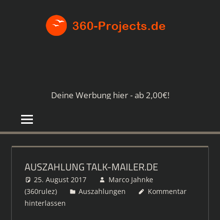
Zum
360-
Inhalt
springen
PROJE
Die
besten
Paid4-
Seiten
Deine Werbung hier - ab 2,00€!
im
Netz
AUSZAHLUNG TALK-MAILER.DE
25. August 2017
Marco Jahnke
(360rulez)
Auszahlungen
Kommentar
hinterlassen