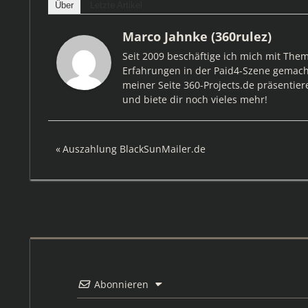
Über
Letzte Artikel
Marco Jahnke (360rulez)
Seit 2009 beschäftige ich mich mit The
Erfahrungen in der Paid4-Szene gemacht
meiner Seite 360-Projects.de präsentier
und biete dir noch vieles mehr!
Beitragsnavigation
Vorheriger
Auszahlung BlackSunMailer.de
Beitrag:
Abonnieren