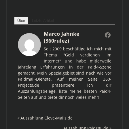
Über
Letzte Artikel
Marco Jahnke
(360rulez)
Seit 2009 beschäftige ich mich mit
Thema "Geld verdienen im
Internet" und habe mitlerweile
jahrelang Erfahrungen in der Paid4-Szene
gemacht. Mein Spezialgebiet sind nach wie vor
Paidmail-Dienste. Auf meiner Seite 360-
Projects.de präsentiere ich dir
Auszahlungsbelege, liste meine besten Paid4-
Seiten auf und biete dir noch vieles mehr!
Beitragsnavigation
Vorheriger
Auszahlung Cleve-Mails.de
Beitrag:
Nächster
Auszahlung PaidXXL.de