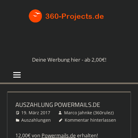
Zum
360-
Inhalt
springen
PROJE
Die
besten
Paid4-
Seiten
Deine Werbung hier - ab 2,00€!
im
Netz
AUSZAHLUNG POWERMAILS.DE
19. März 2017
Marco Jahnke (360rulez)
Auszahlungen
Kommentar hinterlassen
12,00€ von
Powermails.de
erhalten!