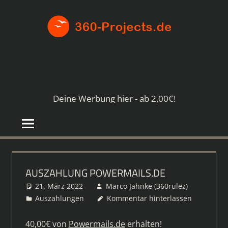
Zum
360-
Inhalt
springen
PROJE
Die
besten
Paid4-
Seiten
Deine Werbung hier - ab 2,00€!
im
Netz
AUSZAHLUNG POWERMAILS.DE
21. März 2022
Marco Jahnke (360rulez)
Auszahlungen
Kommentar hinterlassen
40,00€ von
Powermails.de
erhalten!