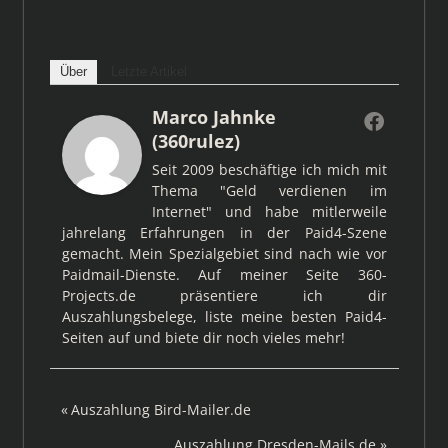
Über
Letzte Artikel
Marco Jahnke
(360rulez)
Seit 2009 beschäftige ich mich mit
Thema "Geld verdienen im
Internet" und habe mitlerweile
jahrelang Erfahrungen in der Paid4-Szene
gemacht. Mein Spezialgebiet sind nach wie vor
Paidmail-Dienste. Auf meiner Seite 360-
Projects.de präsentiere ich dir
Auszahlungsbelege, liste meine besten Paid4-
Seiten auf und biete dir noch vieles mehr!
Beitragsnavigation
Vorheriger
Auszahlung Bird-Mailer.de
Beitrag:
Nächster
Auszahlung Dresden-Mails.de