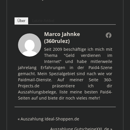
Über
Letzte Artikel
Marco Jahnke
(360rulez)
Seit 2009 beschäftige ich mich mit
Thema "Geld verdienen im
Internet" und habe mitlerweile
jahrelang Erfahrungen in der Paid4-Szene
gemacht. Mein Spezialgebiet sind nach wie vor
Paidmail-Dienste. Auf meiner Seite 360-
Projects.de präsentiere ich dir
Auszahlungsbelege, liste meine besten Paid4-
Seiten auf und biete dir noch vieles mehr!
Beitragsnavigation
Vorheriger
Auszahlung Ideal-Shoppen.de
Beitrag:
Nächster
Auszahlung GutscheineXXL.de