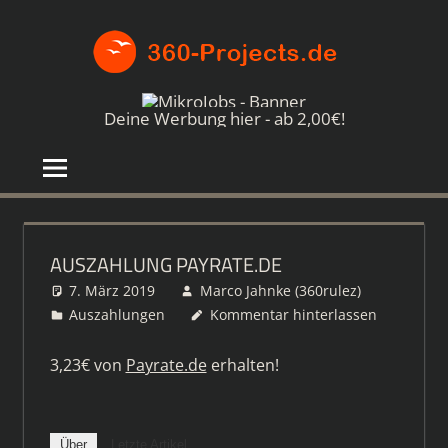
Zum
360-
Inhalt
springen
PROJE
Die
besten
Deine Werbung hier - ab 2,00€!
Paid4-
Seiten
im
Netz
AUSZAHLUNG PAYRATE.DE
7. März 2019
Marco Jahnke (360rulez)
Auszahlungen
Kommentar hinterlassen
3,23€ von
Payrate.de
erhalten!
Über
Letzte Artikel