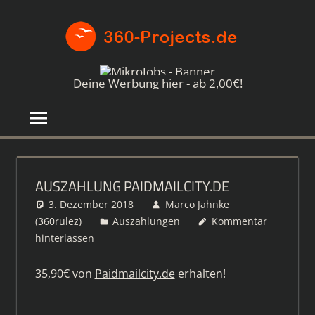
Zum
360-
Inhalt
springen
PROJE
Die
besten
Deine Werbung hier - ab 2,00€!
Paid4-
Seiten
im
Netz
AUSZAHLUNG PAIDMAILCITY.DE
3. Dezember 2018
Marco Jahnke
(360rulez)
Auszahlungen
Kommentar
hinterlassen
35,90€ von
Paidmailcity.de
erhalten!