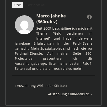
Über
Letzte Artikel
Marco Jahnke
(360rulez)
Seit 2009 beschäftige ich mich mit
Thema "Geld verdienen im
Internet" und habe mitlerweile
jahrelang Erfahrungen in der Paid4-Szene
gemacht. Mein Spezialgebiet sind nach wie vor
Paidmail-Dienste. Auf meiner Seite 360-
Projects.de präsentiere ich dir
Auszahlungsbelege, liste meine besten Paid4-
Seiten auf und biete dir noch vieles mehr!
Beitragsnavigation
Vorheriger
Auszahlung Wirb-oder-Stirb.eu
Beitrag:
Nächster
Auszahlung Chili-Mails.de
Beitrag: