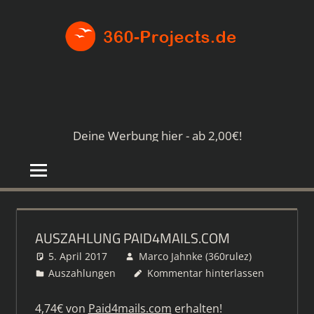
Zum
360-
Inhalt
springen
PROJE
Die
besten
Paid4-
Seiten
Deine Werbung hier - ab 2,00€!
im
Netz
AUSZAHLUNG PAID4MAILS.COM
5. April 2017
Marco Jahnke (360rulez)
Auszahlungen
Kommentar hinterlassen
4,74€ von
Paid4mails.com
erhalten!