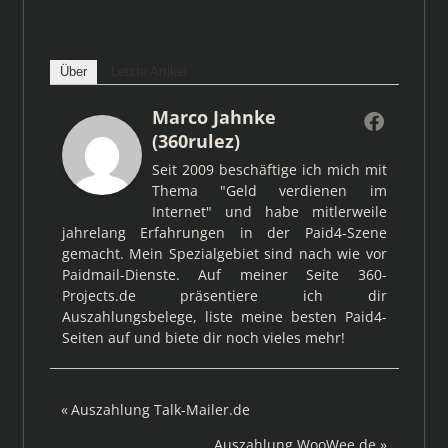
Über
Letzte Artikel
Marco Jahnke
(360rulez)
Seit 2009 beschäftige ich mich mit
Thema "Geld verdienen im
Internet" und habe mitlerweile
jahrelang Erfahrungen in der Paid4-Szene
gemacht. Mein Spezialgebiet sind nach wie vor
Paidmail-Dienste. Auf meiner Seite 360-
Projects.de präsentiere ich dir
Auszahlungsbelege, liste meine besten Paid4-
Seiten auf und biete dir noch vieles mehr!
Beitragsnavigation
Vorheriger
Auszahlung Talk-Mailer.de
Beitrag:
Nächster
Auszahlung WooWee.de