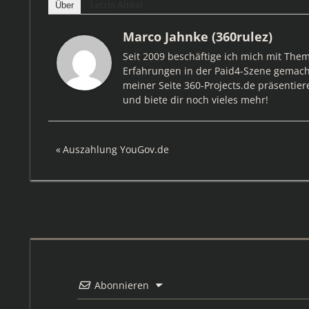
Über
Letzte Artikel
Marco Jahnke (360rulez)
Seit 2009 beschäftige ich mich mit The
Erfahrungen in der Paid4-Szene gemacht
meiner Seite 360-Projects.de präsentier
und biete dir noch vieles mehr!
Beitragsnavigation
Vorheriger
Auszahlung YouGov.de
Beitrag:
Abonnieren