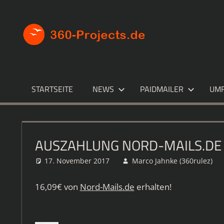
Zum
Inhalt
360-
Die
springen
besten
PROJECT
Paid4-
Seiten
im
STARTSEITE
NEWS
PAIDMAILER
UM
Netz
AUSZAHLUNG NORD-MAILS.DE
17. November 2017
Marco Jahnke (360rulez)
16,09€ von
Nord-Mails.de
erhalten!