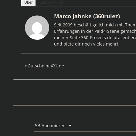
Über
Letzte Artikel
Marco Jahnke (360rulez)
Seit 2009 beschäftige ich mich mit The
Erfahrungen in der Paid4-Szene gemacht
meiner Seite 360-Projects.de präsentier
und biete dir noch vieles mehr!
Beitragsnavigation
Vorheriger
GutscheineXXL.de
Beitrag:
Abonnieren