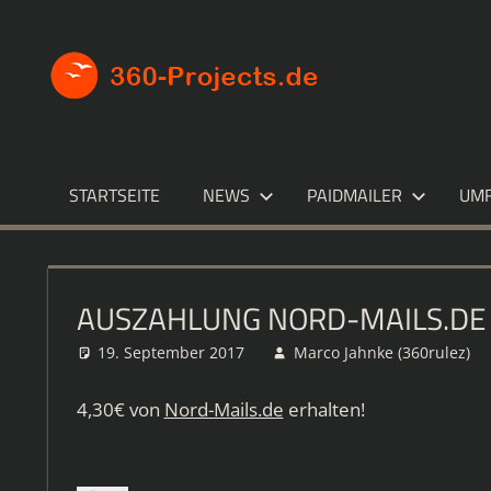
Zum
Inhalt
360-
Die
springen
besten
PROJECT
Paid4-
Seiten
im
STARTSEITE
NEWS
PAIDMAILER
UM
Netz
AUSZAHLUNG NORD-MAILS.DE
19. September 2017
Marco Jahnke (360rulez)
4,30€ von
Nord-Mails.de
erhalten!