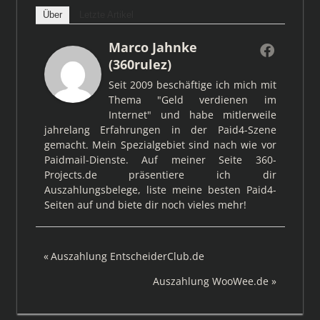
Über
Letzte Artikel
Marco Jahnke
(360rulez)
Seit 2009 beschäftige ich mich mit
Thema "Geld verdienen im
Internet" und habe mitlerweile
jahrelang Erfahrungen in der Paid4-Szene
gemacht. Mein Spezialgebiet sind nach wie vor
Paidmail-Dienste. Auf meiner Seite 360-
Projects.de präsentiere ich dir
Auszahlungsbelege, liste meine besten Paid4-
Seiten auf und biete dir noch vieles mehr!
Beitragsnavigation
Vorheriger
Auszahlung EntscheiderClub.de
Beitrag:
Nächster
Auszahlung WooWee.de
Beitrag: