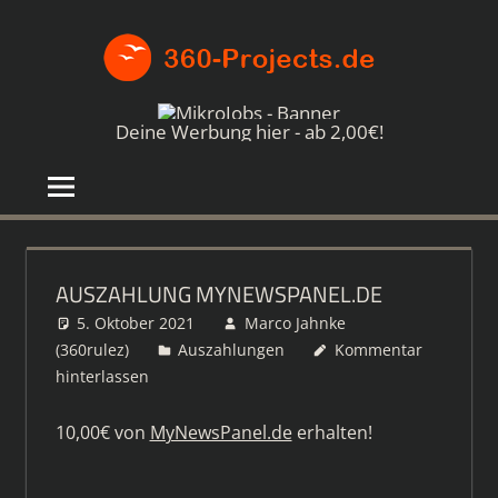
Zum
360-
Inhalt
springen
PROJE
Die
besten
Deine Werbung hier - ab 2,00€!
Paid4-
Seiten
im
Netz
AUSZAHLUNG MYNEWSPANEL.DE
5. Oktober 2021
Marco Jahnke
(360rulez)
Auszahlungen
Kommentar
hinterlassen
10,00€ von
MyNewsPanel.de
erhalten!