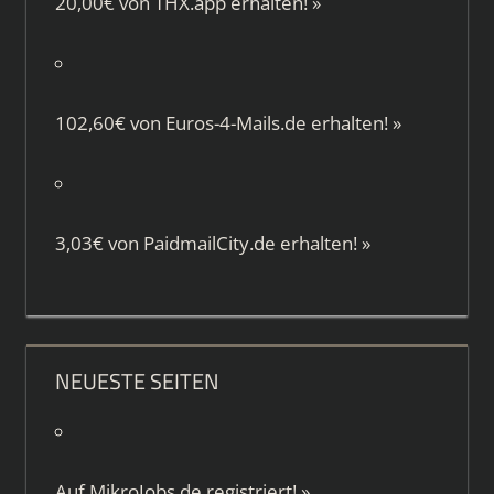
20,00€ von
THX.app
erhalten!
»
102,60€ von
Euros-4-Mails.de
erhalten!
»
3,03€ von
PaidmailCity.de
erhalten!
»
NEUESTE SEITEN
Auf
MikroJobs.de
registriert!
»