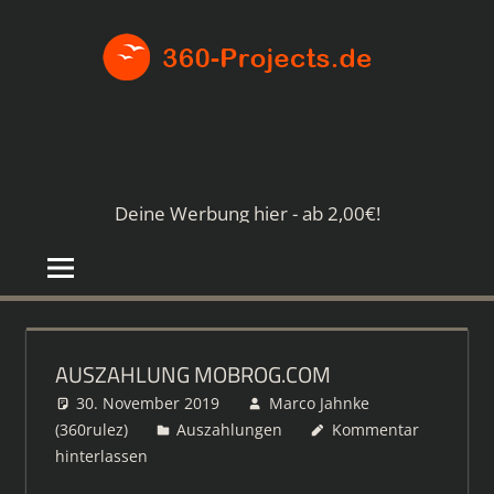
Zum
360-
Inhalt
springen
PROJE
Die
besten
Paid4-
Seiten
Deine Werbung hier - ab 2,00€!
im
Netz
AUSZAHLUNG MOBROG.COM
30. November 2019
Marco Jahnke
(360rulez)
Auszahlungen
Kommentar
hinterlassen