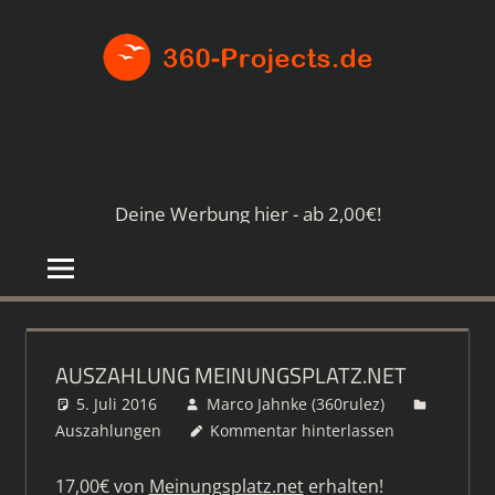
Zum
360-
Inhalt
springen
PROJE
Die
besten
Paid4-
Seiten
Deine Werbung hier - ab 2,00€!
im
Netz
AUSZAHLUNG MEINUNGSPLATZ.NET
5. Juli 2016
Marco Jahnke (360rulez)
Auszahlungen
Kommentar hinterlassen
17,00€ von
Meinungsplatz.net
erhalten!