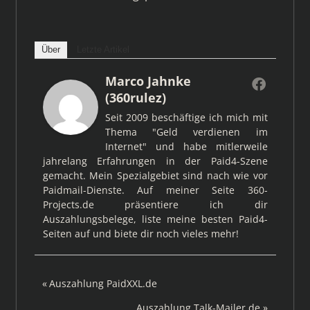
Über
Letzte Artikel
Marco Jahnke
(360rulez)
Seit 2009 beschäftige ich mich mit
Thema "Geld verdienen im
Internet" und habe mitlerweile
jahrelang Erfahrungen in der Paid4-Szene
gemacht. Mein Spezialgebiet sind nach wie vor
Paidmail-Dienste. Auf meiner Seite 360-
Projects.de präsentiere ich dir
Auszahlungsbelege, liste meine besten Paid4-
Seiten auf und biete dir noch vieles mehr!
Beitragsnavigation
Vorheriger
Auszahlung PaidXXL.de
Beitrag:
Nächster
Auszahlung Talk-Mailer.de