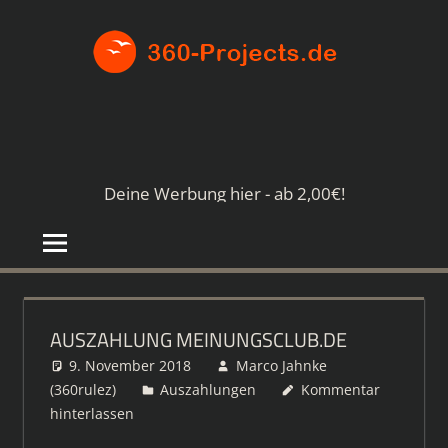
Zum
360-
Inhalt
springen
PROJE
Die
besten
Paid4-
Seiten
Deine Werbung hier - ab 2,00€!
im
Netz
AUSZAHLUNG MEINUNGSCLUB.DE
9. November 2018
Marco Jahnke
(360rulez)
Auszahlungen
Kommentar
hinterlassen