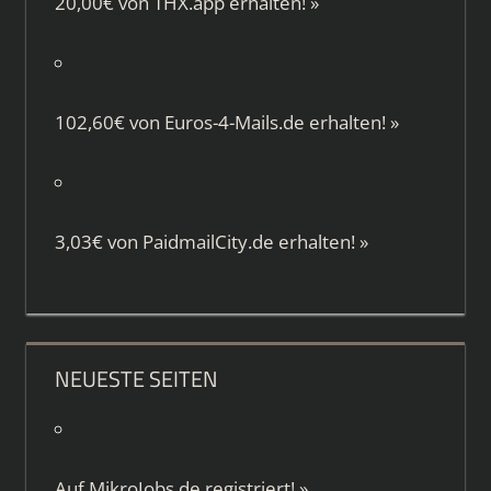
20,00€ von
THX.app
erhalten!
»
102,60€ von
Euros-4-Mails.de
erhalten!
»
3,03€ von
PaidmailCity.de
erhalten!
»
NEUESTE SEITEN
Auf
MikroJobs.de
registriert!
»