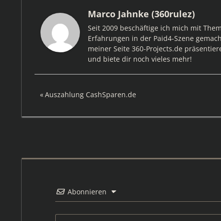
Marco Jahnke (360rulez)
Seit 2009 beschäftige ich mich mit The
Erfahrungen in der Paid4-Szene gemacht
meiner Seite 360-Projects.de präsentier
und biete dir noch vieles mehr!
Beitragsnavigation
Vorheriger
Auszahlung CashSparen.de
Beitrag:
Abonnieren