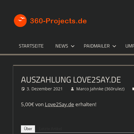
Zum
Inhalt
360-
Die
springen
besten
PROJECT
Paid4-
Seiten
im
STARTSEITE
NEWS
PAIDMAILER
UM
Netz
AUSZAHLUNG LOVE2SAY.DE
3. Dezember 2021
Marco Jahnke (360rulez)
5,00€ von
Love2Say.de
erhalten!
Über
Letzte Artikel