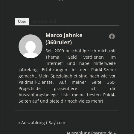
Über
Letzte Artikel
Marco Jahnke
(360rulez)
Seit 2009 beschäftige ich mich mit
Thema "Geld verdienen im
Internet" und habe mitlerweile
jahrelang Erfahrungen in der Paid4-Szene
gemacht. Mein Spezialgebiet sind nach wie vor
Paidmail-Dienste. Auf meiner Seite 360-
Projects.de präsentiere ich dir
Auszahlungsbelege, liste meine besten Paid4-
Seiten auf und biete dir noch vieles mehr!
Beitragsnavigation
Vorheriger
Auszahlung i-Say.com
Beitrag:
Nächster
Auszahlung Payrate.de