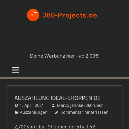
Zum
360-
Inhalt
springen
PROJE
Die
besten
Paid4-
Seiten
Deine Werbung hier - ab 2,00€!
im
Netz
AUSZAHLUNG IDEAL-SHOPPEN.DE
1. April 2021
Marco Jahnke (360rulez)
Auszahlungen
Kommentar hinterlassen
2,70€ von
Ideal-Shoppen.de
erhalten!