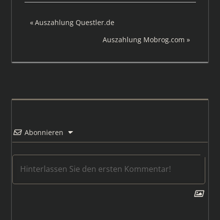
Beitragsnavigation
Vorheriger
Auszahlung Questler.de
Beitrag:
Nächster
Auszahlung Mobrog.com
Beitrag:
Abonnieren