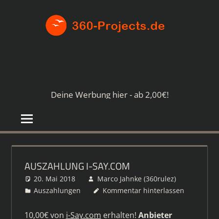
Zum
360-
Inhalt
springen
PROJE
Die
besten
Paid4-
Seiten
Deine Werbung hier - ab 2,00€!
im
Netz
AUSZAHLUNG I-SAY.COM
20. Mai 2018
Marco Jahnke (360rulez)
Auszahlungen
Kommentar hinterlassen
10,00€ von
i-Say.com
erhalten!
Anbieter